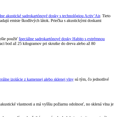
lne akustické sadrokartónové dosky s technológiou Activ’Air
. Tieto
adajú emisie škodlivých látok. Priečka s akustickými doskami
epšie použiť
špeciálne sadrokartónové dosky Habito s extrémnou
ci bod až 25 kilogramov pri skrutke do dreva alebo až 80
rálne izolácie z kamennej alebo sklenej vlny
sú tým, čo jednotlivé
kustické vlastnosti a má vyššiu požiarnu odolnosť, no sklená vlna je