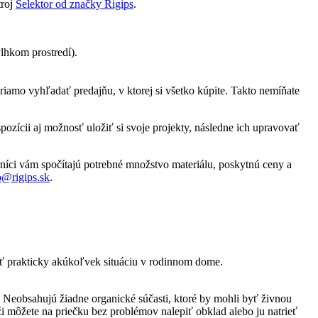
troj
Selektor od značky Rigips
.
vlhkom prostredí).
priamo vyhľadať predajňu, v ktorej si všetko kúpite. Takto nemíňate
ozícii aj možnosť uložiť si svoje projekty, následne ich upravovať
níci vám spočítajú potrebné množstvo materiálu, poskytnú ceny a
o@rigips.sk
.
iť prakticky akúkoľvek situáciu v rodinnom dome.
. Neobsahujú žiadne organické súčasti, ktoré by mohli byť živnou
 môžete na priečku bez problémov nalepiť obklad alebo ju natrieť