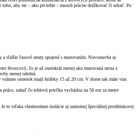
oho, aby ste – ako pri tehle – museli prácne drážkovať či sekať. Po
 a ďalšie časové straty spojené s murovaním. Novostavba aj
ter štvorcový, čo je až osemkrát menej ako murovaná stena z
tavby menej odolná.
y vrátane omietok majú hrúbky 15 až 20 cm. V dome tak máte viac
 práce, zatiaľ čo tehlová priečka vychádza na 50 eur za meter
e to vďaka vlastnostiam izolácie aj samotnej špeciálnej protihlukovej