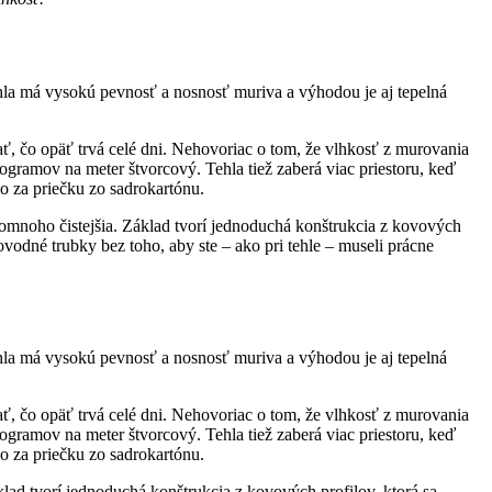
hla má vysokú pevnosť a nosnosť muriva a výhodou je aj tepelná
, čo opäť trvá celé dni. Nehovoriac o tom, že vlhkosť z murovania
ramov na meter štvorcový. Tehla tiež zaberá viac priestoru, keď
ko za priečku zo sadrokartónu.
 a omnoho čistejšia. Základ tvorí jednoduchá konštrukcia z kovových
vodné trubky bez toho, aby ste – ako pri tehle – museli prácne
hla má vysokú pevnosť a nosnosť muriva a výhodou je aj tepelná
, čo opäť trvá celé dni. Nehovoriac o tom, že vlhkosť z murovania
ramov na meter štvorcový. Tehla tiež zaberá viac priestoru, keď
ko za priečku zo sadrokartónu.
áklad tvorí jednoduchá konštrukcia z kovových profilov, ktorá sa