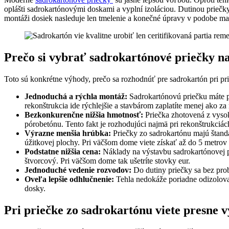
oplášti sadrokartónovými doskami a vyplní izoláciou. Dutinou priečk
montáži dosiek nasleduje len tmelenie a konečné úpravy v podobe ma
Prečo si vybrať sadrokartónové priečky n
Toto sú konkrétne výhody, prečo sa rozhodnúť pre sadrokartón pri pr
Jednoduchá a rýchla montáž:
Sadrokartónovú priečku máte po
rekonštrukcia ide rýchlejšie a stavbárom zaplatíte menej ako z
Bezkonkurenčne nižšia hmotnosť:
Priečka zhotovená z vysok
pórobetónu. Tento fakt je rozhodujúci najmä pri rekonštrukciá
Výrazne menšia hrúbka:
Priečky zo sadrokartónu majú štand
úžitkovej plochy. Pri väčšom dome viete získať až do 5 metrov
Podstatne nižšia cena:
Náklady na výstavbu sadrokartónovej pr
štvorcový. Pri väčšom dome tak ušetríte stovky eur.
Jednoduché vedenie rozvodov:
Do dutiny priečky sa bez pro
Oveľa lepšie odhlučnenie:
Tehla nedokáže poriadne odizolovať
dosky.
Pri priečke zo sadrokartónu viete presne 