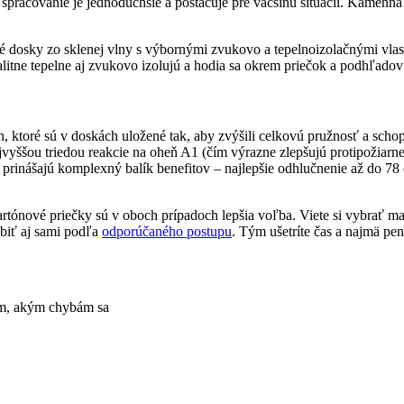
ej spracovanie je jednoduchšie a postačuje pre väčšinu situácií. Kamenn
é dosky zo sklenej vlny s výbornými zvukovo a tepelnoizolačnými vlas
litne tepelne aj zvukovo izolujú a hodia sa okrem priečok a podhľadov 
en, ktoré sú v doskách uložené tak, aby zvýšili celkovú pružnosť a s
vyššou triedou reakcie na oheň A1 (čím výrazne zlepšujú protipožiarne 
prinášajú komplexný balík benefitov – najlepšie odhlučnenie až do 78 
rtónové priečky sú v oboch prípadoch lepšia voľba. Viete si vybrať mat
obiť aj sami podľa
odporúčaného postupu
. Tým ušetríte čas a najmä pen
tom, akým chybám sa