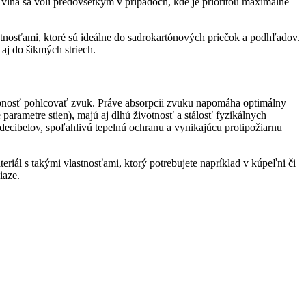
á vlna sa volí predovšetkým v prípadoch, kde je prioritou maximálne
tnosťami, ktoré sú ideálne do sadrokartónových priečok a podhľadov.
aj do šikmých striech.
chopnosť pohlcovať zvuk. Práve absorpcii zvuku napomáha optimálny
parametre stien), majú aj dlhú životnosť a stálosť fyzikálnych
decibelov, spoľahlivú tepelnú ochranu a vynikajúcu protipožiarnu
eriál s takými vlastnosťami, ktorý potrebujete napríklad v kúpeľni či
iaze.