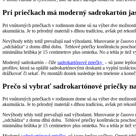
Pri priečkach má moderný sadrokartón ja
Pri vnútorných priečkach v rodinnom dome sú na výber dve možnosti:
akumulácia. Je to prírodný materiál s dlhou tradíciou, avšak pri rekon
Nevýhody tehly totiž prevažujú nad výhodami. Murovanie je časovo n
„odchádza“ z domu dlhú dobu. Tehlové priečky konštrukciu poschodov
minimálna hrúbka je 15 centimetrov plus omietka. No a tehla je tiež v
Moderný sadrokartón – čiže
sadrokartónové priečky
– sú jasne lepšou
profilov, ktorá sa oplášti sadrokartónovými doskami a vyplní izoláci
drážkovať či sekať. Po montáži dosiek nasleduje len tmelenie a kon
Prečo si vybrať sadrokartónové priečky n
Pri vnútorných priečkach v rodinnom dome sú na výber dve možnosti:
akumulácia. Je to prírodný materiál s dlhou tradíciou, avšak pri rekon
Nevýhody tehly totiž prevažujú nad výhodami. Murovanie je časovo n
„odchádza“ z domu dlhú dobu. Tehlové priečky konštrukciu poschodov
minimálna hrúbka je 15 centimetrov plus omietka. No a tehla je tiež v
Moderné
sadrokartónové priečky
sú jasne lepšou voľbou. Oproti tehle