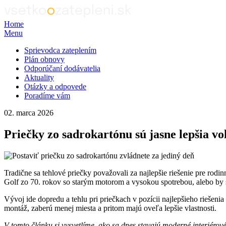
Home
Menu
Sprievodca zateplením
Plán obnovy
Odporúčaní dodávatelia
Aktuality
Otázky a odpovede
Poradíme vám
02. marca 2026
Priečky zo sadrokartónu sú jasne lepšia voľ
Tradične sa tehlové priečky považovali za najlepšie riešenie pre rodin
Golf zo 70. rokov so starým motorom a vysokou spotrebou, alebo by s
Vývoj ide dopredu a tehlu pri priečkach v pozícii najlepšieho riešeni
montáž, zaberú menej miesta a pritom majú oveľa lepšie vlastnosti.
V tomto článku si vysvetlíme, ako sa dnes stavajú moderné interiérov