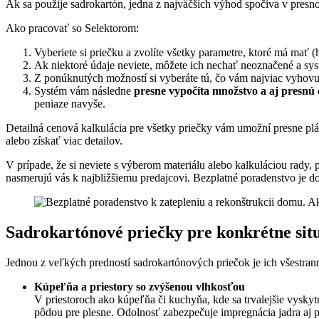
Ak sa použije sadrokartón, jedna z najväčších výhod spočíva v presno
Ako pracovať so Selektorom:
Vyberiete si priečku a zvolíte všetky parametre, ktoré má mať 
Ak niektoré údaje neviete, môžete ich nechať neoznačené a s
Z ponúknutých možností si vyberáte tú, čo vám najviac vyhovu
Systém vám následne
presne vypočíta
množstvo a aj presnú
peniaze navyše.
Detailná cenová kalkulácia pre všetky priečky vám umožní presne plán
alebo získať viac detailov.
V prípade, že si neviete s výberom materiálu alebo kalkuláciou rad
nasmerujú vás k najbližšiemu predajcovi. Bezplatné poradenstvo je 
Sadrokartónové priečky pre konkrétne sit
Jednou z veľkých predností sadrokartónových priečok je ich všestra
Kúpeľňa a priestory so zvýšenou vlhkosťou
V priestoroch ako kúpeľňa či kuchyňa, kde sa trvalejšie vysky
pôdou pre plesne. Odolnosť zabezpečuje impregnácia jadra aj 