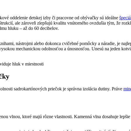
ukové oddelenie detskej izby či pracovne od obývačky sú ideálne
špeciá
rukcií, ale zároveň zlepšujú kvalitu vnútorného ovzdušia tým, že rozkl
lmu hluku – až do 60 decibelov.
s knihami, nástrojmi alebo dokonca cvičebné pomôcky a náradie, je najl
s vysokou mechanickou odolnosťou a únosnosťou. Unesú na jeden kotvia
čky
lnosti sadrokartónových priečok je správna izolácia dutiny. Práve
mine
ou vlnou, ktoré majú rôzne vlastnosti. Kamenná vlna dosahuje lepšie a