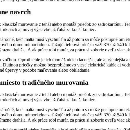
sne navrch
 klasické murovanie z tehál alebo montáž priečok zo sadrokartónu. Te
štrukciách aj novej výstavbe už ťahá za kratší koniec.
áročné, keď malta musí vyschnúť a až potom sa môže postupne omietať
ého domu mimoriadne zaťažujú: tehlová priečka váži 370 až 540 kilog
ýrazne drahšia. A ak práce robí murár, za prácu si zoberie oveľa viac a
 voľbou. Oproti tehle je ich montáž nielen lacnejšia, ale aj rýchlejšia
ou. Dutinou priečky možno bezproblémovo viesť elektrické káble aj vodo
ečné úpravy v podobe maľovania alebo obkladania.
amiesto tradičného murovania
 klasické murovanie z tehál alebo montáž priečok zo sadrokartónu. Te
štrukciách aj novej výstavbe už ťahá za kratší koniec.
áročné, keď malta musí vyschnúť a až potom sa môže postupne omietať
ého domu mimoriadne zaťažujú: tehlová priečka váži 370 až 540 kilog
ýrazne drahšia. A ak práce robí murár, za prácu si zoberie oveľa viac a
 je ich montáž nielen lacnejšia, ale aj rýchlejšia a omnoho čistejšia. Z