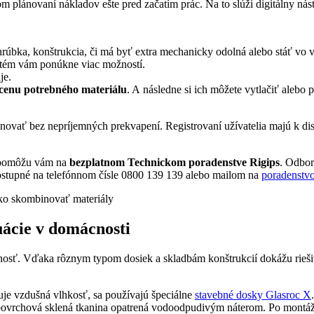
m plánovaní nákladov ešte pred začatím prác. Na to slúži digitálny nás
(hrúbka, konštrukcia, či má byť extra mechanicky odolná alebo stáť vo 
ystém vám ponúkne viac možností.
je.
 cenu potrebného materiálu
. A následne si ich môžete vytlačiť alebo 
ovať bez nepríjemných prekvapení. Registrovaní užívatelia majú k disp
y, pomôžu vám na
bezplatnom Technickom poradenstve Rigips
. Odbor
dostupné na telefónnom čísle 0800 139 139 alebo mailom na
poradenstv
uácie v domácnosti
nnosť. Vďaka rôznym typom dosiek a skladbám konštrukcií dokážu rieš
tuje vzdušná vlhkosť, sa používajú špeciálne
stavebné dosky Glasroc X
povrchová sklená tkanina opatrená vodoodpudivým náterom. Po montáži