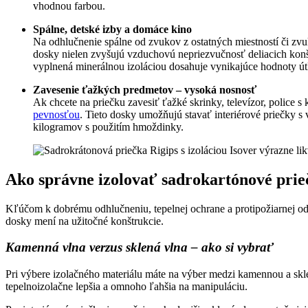
vhodnou farbou.
Spálne, detské izby a domáce kino
Na odhlučnenie spálne od zvukov z ostatných miestností či zv
dosky nielen zvyšujú vzduchovú nepriezvučnosť deliacich konšt
vyplnená minerálnou izoláciou dosahuje vynikajúce hodnoty út
Zavesenie ťažkých predmetov – vysoká nosnosť
Ak chcete na priečku zavesiť ťažké skrinky, televízor, police 
pevnosťou
. Tieto dosky umožňujú stavať interiérové priečky 
kilogramov s použitím hmoždinky.
Ako správne izolovať sadrokartónové prie
Kľúčom k dobrému odhlučneniu, tepelnej ochrane a protipožiarnej odo
dosky mení na užitočné konštrukcie.
Kamenná vlna verzus sklená vlna – ako si vybrať
Pri výbere izolačného materiálu máte na výber medzi kamennou a sklen
tepelnoizolačne lepšia a omnoho ľahšia na manipuláciu.