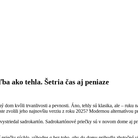
ba ako tehla. Šetria čas aj peniaze
ný dom kvôli trvanlivosti a pevnosti. Áno, tehly sú klasika, ale – ruku 
te zvolili jeho najnovšiu verziu z roku 2025? Modernou alternatívou p
a vystriedal sadrokartón. Sadrokartónové priečky sú v novom dome aj pri
é priečky rýchlo, výhodne a bez toho, aby do domu pribudla zbytočná v