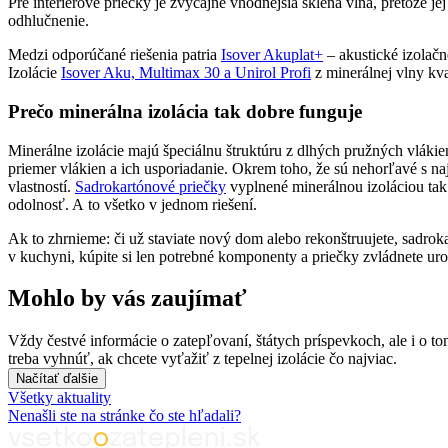
Pre interiérové priečky je zvyčajne vhodnejšia sklená vlna, pretože j
odhlučnenie.
Medzi odporúčané riešenia patria
Isover Akuplat+
– akustické izolačn
Izolácie
Isover Aku, Multimax 30 a Unirol Profi
z minerálnej vlny kva
Prečo minerálna izolácia tak dobre funguje
Minerálne izolácie majú špeciálnu štruktúru z dlhých pružných vláki
priemer vlákien a ich usporiadanie. Okrem toho, že sú nehorľavé s naj
vlastností.
Sadrokartónové priečky
vyplnené minerálnou izoláciou tak 
odolnosť. A to všetko v jednom riešení.
Ak to zhrnieme: či už staviate nový dom alebo rekonštruujete, sadroka
v kuchyni, kúpite si len potrebné komponenty a priečky zvládnete ur
Mohlo by vás zaujímať
Vždy čestvé informácie o zatepľovaní, štátych príspevkoch, ale i o 
treba vyhnúť, ak chcete vyťažiť z tepelnej izolácie čo najviac.
Načítať ďalšie
Všetky aktuality
Nenašli ste na stránke čo ste hľadali?