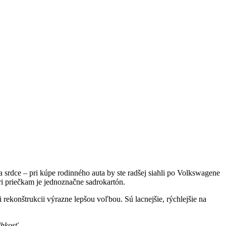
na srdce – pri kúpe rodinného auta by ste radšej siahli po Volkswagene
ri priečkam je jednoznačne sadrokartón.
 rekonštrukcii výrazne lepšou voľbou. Sú lacnejšie, rýchlejšie na
lhkosť.