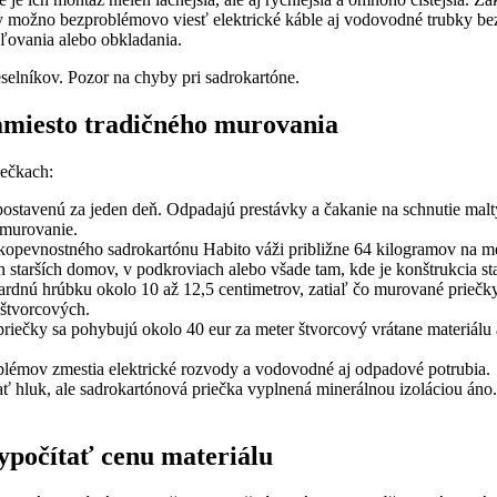
y možno bezproblémovo viesť elektrické káble aj vodovodné trubky bez t
ľovania alebo obkladania.
amiesto tradičného murovania
iečkach:
stavenú za jeden deň. Odpadajú prestávky a čakanie na schnutie malty
a murovanie.
opevnostného sadrokartónu Habito váži približne 64 kilogramov na me
ch starších domov, v podkroviach alebo všade tam, kde je konštrukcia s
ardnú hrúbku okolo 10 až 12,5 centimetrov, zatiaľ čo murované priečk
 štvorcových.
iečky sa pohybujú okolo 40 eur za meter štvorcový vrátane materiálu a
blémov zmestia elektrické rozvody a vodovodné aj odpadové potrubia.
 hluk, ale sadrokartónová priečka vyplnená minerálnou izoláciou áno. J
vypočítať cenu materiálu