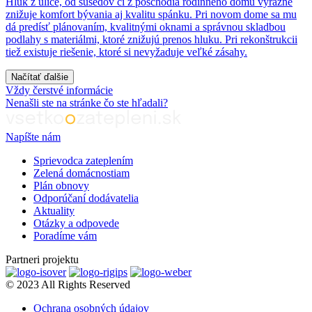
Hluk z ulice, od susedov či z poschodia rodinného domu výrazne
znižuje komfort bývania aj kvalitu spánku. Pri novom dome sa mu
dá predísť plánovaním, kvalitnými oknami a správnou skladbou
podlahy s materiálmi, ktoré znižujú prenos hluku. Pri rekonštrukcii
tiež existuje riešenie, ktoré si nevyžaduje veľké zásahy.
Načítať ďalšie
Vždy čerstvé informácie
Nenašli ste na stránke čo ste hľadali?
Napíšte nám
Sprievodca zateplením
Zelená domácnostiam
Plán obnovy
Odporúčaní dodávatelia
Aktuality
Otázky a odpovede
Poradíme vám
Partneri projektu
© 2023 All Rights Reserved
Ochrana osobných údajov