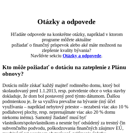
Otázky a odpovede
Hľadáte odpovede na konkrétne otázky, napríklad v ktorom
programe môžete aktuálne
požiadať o finančný príspevok alebo aké máte možnosti na
zlepšenie kvality bývania?
Navštívte sekciu
Otázky a odpovede
.
Kto môže požiadať o dotáciu na zateplenie z Plánu
obnovy?
Dotáciu môže získať každý majiteľ rodinného domu, ktorý bol
skolaudovaný pred 1.1.2013, resp. potvrdenie obce o veku stavby
dokladuje, že dom bol postavený pred týmto dátumom. Ďalšou
podmienkou je, že sa využíva prevažne na bývanie (iný účel
využívania – napríklad nebytový priestor – nezaberá viac ako 10 %
podlahovej plochy, resp. neprenajímate viac ako 20 % domu
niekomu inému). Samotný žiadateľ musí byť
vlastníkom/spoluvlastníkom a nesmie byť odsúdený za trestný čin
subvenčného podvodu, poškodzovania finančných záujmov EÚ,