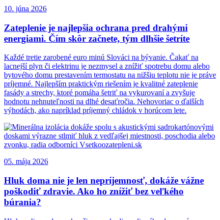
10. júna 2026
Zateplenie je najlepšia ochrana pred drahými
energiami. Čím skôr začnete, tým dlhšie šetríte
Každé tretie zarobené euro minú Slováci na bývanie. Čakať na
lacnejší plyn či elektrinu je nezmysel a znížiť spotrebu domu alebo
bytového domu prestavením termostatu na nižšiu teplotu nie je práve
príjemné. Najlepším praktickým riešením je kvalitné zateplenie
fasády a strechy, ktoré pomáha šetriť na vykurovaní a zvyšuje
hodnotu nehnuteľnosti na dlhé desaťročia. Nehovoriac o ďalších
výhodách, ako napríklad príjemný chládok v horúcom lete.
05. mája 2026
Hluk doma nie je len nepríjemnosť, dokáže vážne
poškodiť zdravie. Ako ho znížiť bez veľkého
búrania?