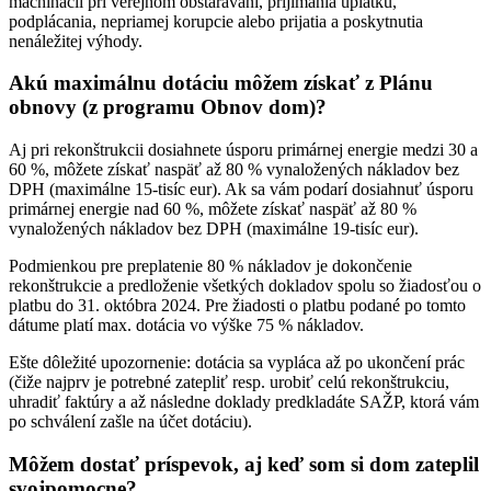
machinácií pri verejnom obstarávaní, prijímania úplatku,
podplácania, nepriamej korupcie alebo prijatia a poskytnutia
nenáležitej výhody.
Akú maximálnu dotáciu môžem získať z Plánu
obnovy (z programu Obnov dom)?
Aj pri rekonštrukcii dosiahnete úsporu primárnej energie medzi 30 a
60 %, môžete získať naspäť až 80 % vynaložených nákladov bez
DPH (maximálne 15-tisíc eur). Ak sa vám podarí dosiahnuť úsporu
primárnej energie nad 60 %, môžete získať naspäť až 80 %
vynaložených nákladov bez DPH (maximálne 19-tisíc eur).
Podmienkou pre preplatenie 80 % nákladov je dokončenie
rekonštrukcie a predloženie všetkých dokladov spolu so žiadosťou o
platbu do 31. októbra 2024. Pre žiadosti o platbu podané po tomto
dátume platí max. dotácia vo výške 75 % nákladov.
Ešte dôležité upozornenie: dotácia sa vypláca až po ukončení prác
(čiže najprv je potrebné zatepliť resp. urobiť celú rekonštrukciu,
uhradiť faktúry a až následne doklady predkladáte SAŽP, ktorá vám
po schválení zašle na účet dotáciu).
Môžem dostať príspevok, aj keď som si dom zateplil
svojpomocne?