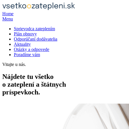
Home
Menu
Sprievodca zateplením
Plán obnovy
Odporúčaní dodávatelia
Aktuality
Otázky a odpovede
Poradíme vám
Vitajte u nás.
Nájdete tu všetko
o zateplení a štátnych
príspevkoch.