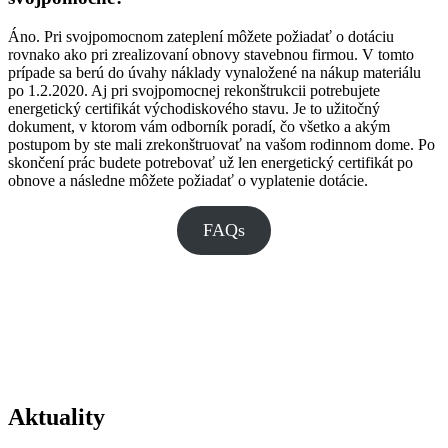
Áno. Pri svojpomocnom zateplení môžete požiadať o dotáciu
rovnako ako pri zrealizovaní obnovy stavebnou firmou. V tomto
prípade sa berú do úvahy náklady vynaložené na nákup materiálu
po 1.2.2020. Aj pri svojpomocnej rekonštrukcii potrebujete
energetický certifikát východiskového stavu. Je to užitočný
dokument, v ktorom vám odborník poradí, čo všetko a akým
postupom by ste mali zrekonštruovať na vašom rodinnom dome. Po
skončení prác budete potrebovať už len energetický certifikát po
obnove a následne môžete požiadať o vyplatenie dotácie.
FAQs
Aktuality