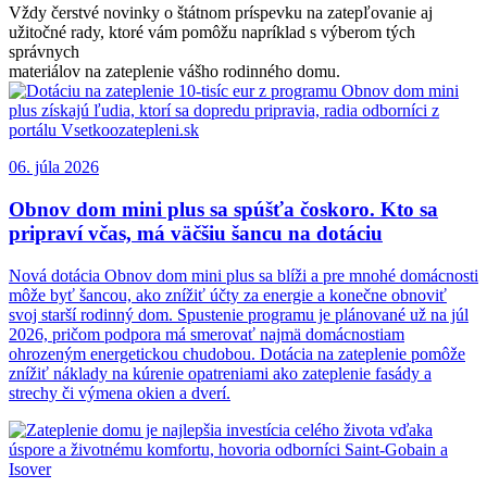
Vždy čerstvé novinky o štátnom príspevku na zatepľovanie aj
užitočné rady, ktoré vám pomôžu napríklad s výberom tých
správnych
materiálov na zateplenie vášho rodinného domu.
06. júla 2026
Obnov dom mini plus sa spúšťa čoskoro. Kto sa
pripraví včas, má väčšiu šancu na dotáciu
Nová dotácia Obnov dom mini plus sa blíži a pre mnohé domácnosti
môže byť šancou, ako znížiť účty za energie a konečne obnoviť
svoj starší rodinný dom. Spustenie programu je plánované už na júl
2026, pričom podpora má smerovať najmä domácnostiam
ohrozeným energetickou chudobou. Dotácia na zateplenie pomôže
znížiť náklady na kúrenie opatreniami ako zateplenie fasády a
strechy či výmena okien a dverí.