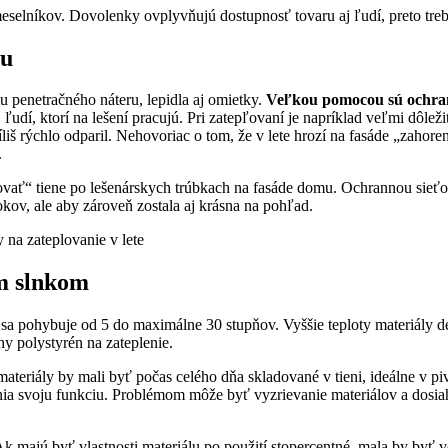
meselníkov. Dovolenky ovplyvňujú dostupnosť tovaru aj ľudí, preto tre
lu
u penetračného náteru, lepidla aj omietky.
Veľkou pomocou sú
ochran
 ľudí, ktorí na lešení pracujú. Pri zatepľovaní je napríklad veľmi dôlež
iš rýchlo odparil. Nehovoriac o tom, že v lete hrozí na fasáde „zahoren
.
aľovať“ tiene po lešenárskych trúbkach na fasáde domu. Ochrannou sieťo
rokov, ale aby zároveň zostala aj krásna na pohľad.
m slnkom
 sa pohybuje od 5 do maximálne 30 stupňov. Vyššie teploty materiály de
ny polystyrén na zateplenie.
teriály by mali byť počas celého dňa skladované v tieni, ideálne v pi
lnia svoju funkciu. Problémom môže byť vyzrievanie materiálov a dosi
Ak majú byť vlastnosti materiálu po použití stopercentné, mala by byť 