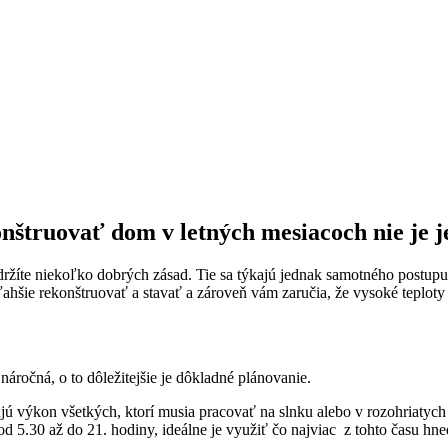
onštruovať dom v letných mesiacoch nie je 
držíte niekoľko dobrých zásad. Tie sa týkajú jednak samotného postupu 
 ľahšie rekonštruovať a stavať a zároveň vám zaručia, že vysoké teplot
áročná, o to dôležitejšie je dôkladné plánovanie.
jú výkon všetkých, ktorí musia pracovať na slnku alebo v rozohriatych 
 od 5.30 až do 21. hodiny, ideálne je využiť čo najviac z tohto času h