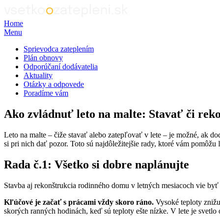
Home
Menu
Sprievodca zateplením
Plán obnovy
Odporúčaní dodávatelia
Aktuality
Otázky a odpovede
Poradíme vám
Ako zvládnuť leto na malte: Stavať či rek
Leto na malte – čiže stavať alebo zatepľovať v lete – je možné, ak do
si pri nich dať pozor. Toto sú najdôležitejšie rady, ktoré vám pomôžu
Rada č.1: Všetko si dobre naplánujte
Stavba aj rekonštrukcia rodinného domu v letných mesiacoch vie byť n
Kľúčové je
začať s prácami vždy skoro ráno.
Vysoké teploty znižu
skorých ranných hodinách, keď sú teploty ešte nízke. V lete je svetlo