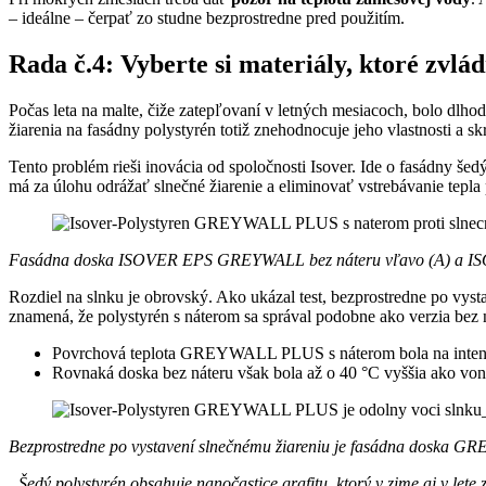
– ideálne – čerpať zo studne bezprostredne pred použitím.
Rada č.4: Vyberte si materiály, ktoré zvlá
Počas leta na malte, čiže zatepľovaní v letných mesiacoch, bolo dl
žiarenia na fasádny polystyrén totiž znehodnocuje jeho vlastnosti a 
Tento problém rieši inovácia od spoločnosti Isover. Ide o fasádny še
má za úlohu odrážať slnečné žiarenie a eliminovať vstrebávanie tepla
Fasádna doska ISOVER EPS GREYWALL bez náteru vľavo (A) a 
Rozdiel na slnku je obrovský. Ako ukázal test, bezprostredne po v
znamená, že polystyrén s náterom sa správal podobne ako verzia bez n
Povrchová teplota GREYWALL PLUS s náterom bola na intenzív
Rovnaká doska bez náteru však bola až o 40 °C vyššia ako vonka
Bezprostredne po vystavení slnečnému žiareniu je fasádna doska 
„Šedý polystyrén obsahuje nanočastice grafitu, ktorý v zime aj v lete 