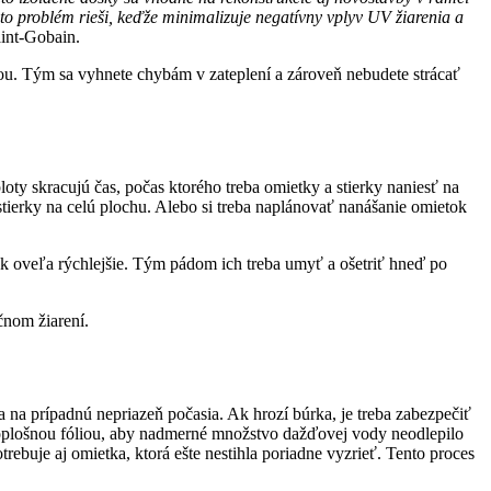
nto problém rieši, keďže minimalizuje negatívny vplyv UV žiarenia a
aint-Gobain.
ou. Tým sa vyhnete chybám v zateplení a zároveň nebudete strácať
oty skracujú čas, počas ktorého treba omietky a stierky naniesť na
 stierky na celú plochu. Alebo si treba naplánovať nanášanie omietok
erok oveľa rýchlejšie. Tým pádom ich treba umyť a ošetriť hneď po
čnom žiarení.
a na prípadnú nepriazeň počasia. Ak hrozí búrka, je treba zabezpečiť
loplošnou fóliou, aby nadmerné množstvo dažďovej vody neodlepilo
uje aj omietka, ktorá ešte nestihla poriadne vyzrieť. Tento proces