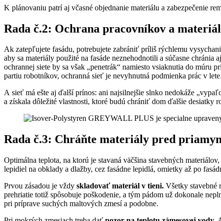
K plánovaniu patrí aj včasné objednanie materiálu a zabezpečenie re
Rada č.2: Ochrana pracovníkov a materiá
Ak zatepľujete fasádu, potrebujete zabrániť príliš rýchlemu vysychani
aby sa materiály použité na fasáde neznehodnotili a súčasne chránia aj
ochrannej siete by sa však „penetrák“ namiesto vsiaknutia do múru príl
partiu robotníkov, ochranná sieť je nevyhnutná podmienka prác v lete
A sieť má ešte aj ďalší prínos: ani najsilnejšie slnko nedokáže „vyp
a získala dôležité vlastnosti, ktoré budú chrániť dom ďalšie desiatky 
Rada č.3: Chráňte materiály pred priamy
Optimálna teplota, na ktorú je stavaná väčšina stavebných materiálov,
lepidiel na obklady a dlažby, cez fasádne lepidlá, omietky až po fasád
Prvou zásadou je vždy
skladovať materiál v tieni.
Všetky stavebné ma
prehriatie totiž spôsobuje poškodenie, a tým pádom už dokonale nep
pri príprave suchých maltových zmesí a podobne.
Pri mokrých zmesiach treba dať
pozor na teplotu zámesovej vody
. 