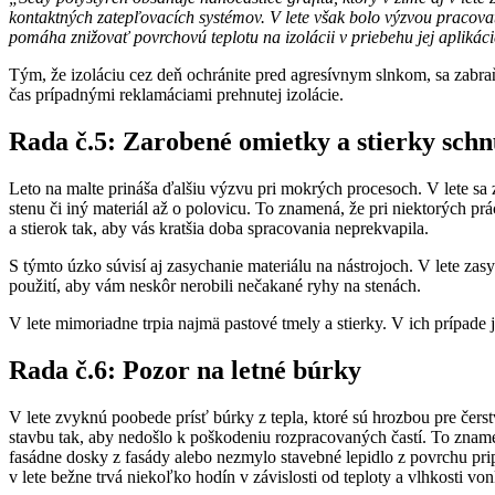
kontaktných zatepľovacích systémov. V lete však bolo výzvou pracovať
pomáha znižovať povrchovú teplotu na izolácii v priebehu jej aplikáci
Tým, že izoláciu cez deň ochránite pred agresívnym slnkom, sa zabr
čas prípadnými reklamáciami prehnutej izolácie.
Rada č.5: Zarobené omietky a stierky schnú
Leto na malte prináša ďalšiu výzvu pri mokrých procesoch. V lete sa 
stenu či iný materiál až o polovicu. To znamená, že pri niektorých pr
a stierok tak, aby vás kratšia doba spracovania neprekvapila.
S týmto úzko súvisí aj zasychanie materiálu na nástrojoch. V lete zas
použití, aby vám neskôr nerobili nečakané ryhy na stenách.
V lete mimoriadne trpia najmä pastové tmely a stierky. V ich prípade 
Rada č.6: Pozor na letné búrky
V lete zvyknú poobede prísť búrky z tepla, ktoré sú hrozbou pre čerst
stavbu tak, aby nedošlo k poškodeniu rozpracovaných častí. To znam
fasádne dosky z fasády alebo nezmylo stavebné lepidlo z povrchu pr
v lete bežne trvá niekoľko hodín v závislosti od teploty a vlhkosti vo