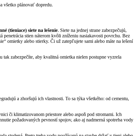
ba všetko plánovať dopredu.
né (tieniace) siete na lešenie
. Siete na jednej strane zabezpečujú,
itá penetrácia stien náterom kvôli zníženiu nasiakavosti povrchu. Bez
ie“ omietky alebo stierky. Či už zatepľujete sami alebo máte na lešení
u tak zabezpečíte, aby kvalitná omietka nielen postupne vyzrela
gradujú a zhoršujú ich vlastnosti. To sa týka všetkého: od cementu,
vnici či klimatizovanom priestore alebo aspoň pod stromami. Ich
ahnutie požadovaných pevností spojov, ako aj nadmerná spotreba vody
voda studená. Preto treba vodu používanú na stavbe držať v tieni alebo