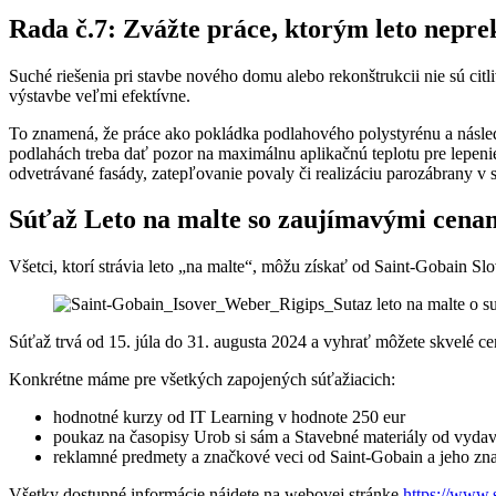
Rada č.7: Zvážte práce, ktorým leto nepre
Suché riešenia pri stavbe nového domu alebo rekonštrukcii nie sú citl
výstavbe veľmi efektívne.
To znamená, že práce ako pokládka podlahového polystyrénu a násled
podlahách treba dať pozor na maximálnu aplikačnú teplotu pre lepenie 
odvetrávané fasády, zatepľovanie povaly či realizáciu parozábrany v 
Súťaž Leto na malte so zaujímavými cena
Všetci, ktorí strávia leto „na malte“, môžu získať od Saint-Gobain S
Súťaž trvá od 15. júla do 31. augusta 2024 a vyhrať môžete skvelé ce
Konkrétne máme pre všetkých zapojených súťažiacich:
hodnotné kurzy od IT Learning v hodnote 250 eur
poukaz na časopisy Urob si sám a Stavebné materiály od v
reklamné predmety a značkové veci od Saint-Gobain a jeho zna
Všetky dostupné informácie nájdete na webovej stránke
https://www.s