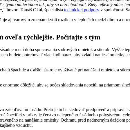
 s týmto materiálom tak, aby sa neznehodnotil. Biely reflexný náter te
e,“
hovorí Tomáš Okál, špecialista
technickej podpory
v spoločnosti S
aňuje aj tvarovým zmenám kvôli rozdielu v teplotách medzi dňom a noc
 oveľa rýchlejšie. Počítajte s tým
zásadne mení doba spracovania sadrových omietok a stierok. Vyššie tepl
ácach budete potrebovať viac ľudí naraz, aby zvládli naniesť omietky a
ychajú špachtle a ďalšie nástroje využívané pri nanášaní omietok a sti
je enormne dôležité, aby sa počas skladovania neocitli na priamom slne
vo zatepľovanú fasádu. Preto je treba sledovať predpoveď a pripraviť s
ená špecificky prikrytie čerstvo nalepeného fasádneho polystyrénu ce
ipraveného na nanášanie omietky. Ochranu pred nadmerným dažďom potreb
nkajšieho vzduchu.