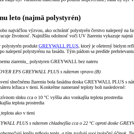
dnu leto (najmä polystyrén)
hodobo najväčšou výzvou, ako ochrániť polystyrén čerstvo nalepený na
skracuje životnosť. Najnižšiu odolnosť voči UV žiareniu vykazuje najmä
dý polystyrén produkt
GREYWALL PLUS
, ktorý je ošetrený bielym re
 po nalepení polystyrénu na fasádu. Tým pádom sa predíde prehrievaniu
ISOVER EPS GREYWALL PLUS s náterom vpravo (B)
ystavení slnečnému žiareniu bola fasádna doska GREYWALL PLUS s náte
áteru ležiaca v tieni. Konkrétne namerané teploty boli nasledovné:
nom slnku cca o 10 °C vyššia ako vonkajšia teplota prostredia
jšia teplota prostredia
GREYWALL PLUS s náterom chladnejšia cca o 22 °C oproti doske GREY
zabezpečujú lepšiu reflexiu tepla, a tým zvyšujú svoj izolačný účinok. 