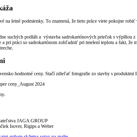
káža
ivé na letné podmienky. To znamená, že tieto práce viete pokojne robiť 
ne suchých podláh a výstavba sadrokartónových priečok s výplňou z m
a pri práci so sadrokartónom zohľadniť pri tmelení teplotu a fakt, že m
streche.
mi
lovensko hodnotné ceny. Stačí zdieľať fotografie zo stavby s produktm
ny.
ydavateľstva JAGA GROUP
čiek Isover, Rigips a Weber
aint-gobain.sk/letna-sutaz-na-malte
.