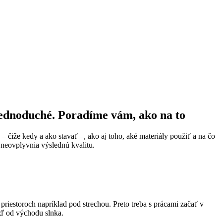
jednoduché. Poradíme vám, ako na to
– čiže kedy a ako stavať –, ako aj toho, aké materiály použiť a na čo
y neovplyvnia výslednú kvalitu.
priestoroch napríklad pod strechou. Preto treba s prácami začať v
neď od východu slnka.