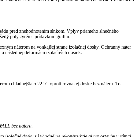
 fasádu pred znehodnotením slnkom. Vplyv priameho slnečného
 šedý polystyrén s prídavkom grafitu.
flexným náterom na vonkajšej strane izolačnej dosky. Ochranný náter
 a následnej deformácii izolačných dosiek.
rom chladnejšia o 22 °C oproti rovnakej doske bez náteru. To
WALL bez náteru.
Tieto izolačné dosky sú vhodné na rekonštrukcie aj novostavby v rámci