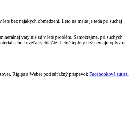
v lete bez nejakých obmedzení. Leto na malte je teda pri suchej
inerálnej vaty nie sú v lete problém. Samozrejme, pri suchých
ateriál schne oveľa rýchlejšie. Letné teploty tiež nemajú vplyv na
i Isover, Rigips a Weber pod súťažný príspevok
Facebooková súťaž
.